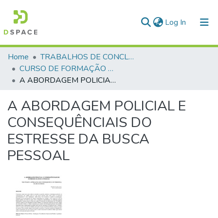
(current)
Log In
Communities & Collections
Home
TRABALHOS DE CONCLUSÃO DE CURSO - CFO (CURSO DE FORMAÇÃO DE OFICIAIS)
CURSO DE FORMAÇÃO DE OFICIAIS - 45ª TURMA CFO – ASPIRANTES - 2019
All of DSpace
A ABORDAGEM POLICIAL E CONSEQUÊNCIAIS DO ESTRESSE DA BUSCA PESSOAL
Statistics
A ABORDAGEM POLICIAL E
CONSEQUÊNCIAIS DO
ESTRESSE DA BUSCA
PESSOAL