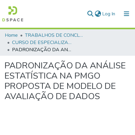
(current)
Log In
Communities & Collections
Home
TRABALHOS DE CONCLUSÃO DE CURSO - CEGESP (CURSO DE ESPECIALIZAÇÃO EM GERENCIAMENTO EM SEGURANÇA PÚBLICA)
CURSO DE ESPECIALIZAÇÃO EM GERENCIAMENTO EM SEGURANÇA PÚBLICA - CEGESP - 2007
All of DSpace
PADRONIZAÇÃO DA ANÁLISE ESTATÍSTICA NA PMGO PROPOSTA DE MODELO DE AVALIAÇÃO DE DADOS
Statistics
PADRONIZAÇÃO DA ANÁLISE
ESTATÍSTICA NA PMGO
PROPOSTA DE MODELO DE
AVALIAÇÃO DE DADOS