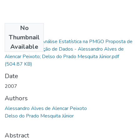
No
Files
Thumbnail
Padronização da Análise Estatística na PMGO Proposta de
Available
Modelo de Avaliação de Dados - Alessandro Alves de
Alencar Peixoto; Delso do Prado Mesquita Júnior.pdf
(504.87 KB)
Date
2007
Authors
Alessandro Alves de Alencar Peixoto
Delso do Prado Mesquita Júnior
Abstract