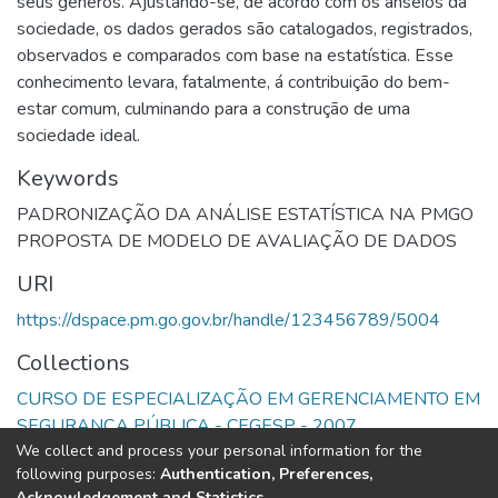
seus gêneros. Ajustando-se, de acordo com os anseios da
sociedade, os dados gerados são catalogados, registrados,
observados e comparados com base na estatística. Esse
conhecimento levara, fatalmente, á contribuição do bem-
estar comum, culminando para a construção de uma
sociedade ideal.
Keywords
PADRONIZAÇÃO DA ANÁLISE ESTATÍSTICA NA PMGO
PROPOSTA DE MODELO DE AVALIAÇÃO DE DADOS
URI
https://dspace.pm.go.gov.br/handle/123456789/5004
Collections
CURSO DE ESPECIALIZAÇÃO EM GERENCIAMENTO EM
SEGURANÇA PÚBLICA - CEGESP - 2007
We collect and process your personal information for the
following purposes:
Authentication, Preferences,
Full item page
Acknowledgement and Statistics
.