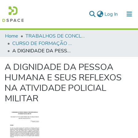
(current)
Log In
Communities & Collections
Home
TRABALHOS DE CONCLUSÃO DE CURSO - CFP (CURSO DE FORMAÇÃO DE PRAÇAS)
CURSO DE FORMAÇÃO DE PRAÇAS - CFP - 2018
All of DSpace
A DIGNIDADE DA PESSOA HUMANA E SEUS REFLEXOS NA ATIVIDADE POLICIAL MILITAR
Statistics
A DIGNIDADE DA PESSOA
HUMANA E SEUS REFLEXOS
NA ATIVIDADE POLICIAL
MILITAR