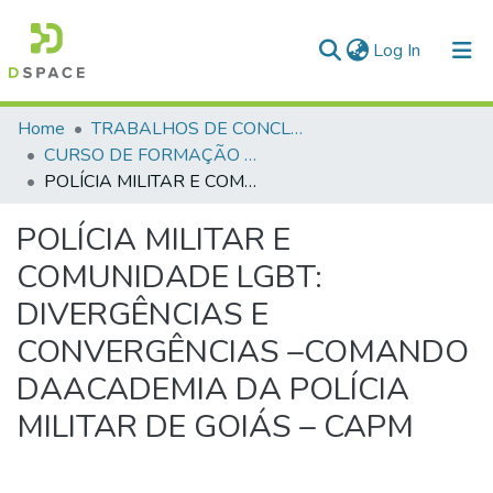
(current)
Log In
Communities & Collections
Home
TRABALHOS DE CONCLUSÃO DE CURSO - CFP (CURSO DE FORMAÇÃO DE PRAÇAS)
CURSO DE FORMAÇÃO DE PRAÇAS - CFP - 2018
All of DSpace
POLÍCIA MILITAR E COMUNIDADE LGBT: DIVERGÊNCIAS E CONVERGÊNCIAS –COMANDO DAACADEMIA DA POLÍCIA MILITAR DE GOIÁS – CAPM
Statistics
POLÍCIA MILITAR E
COMUNIDADE LGBT:
DIVERGÊNCIAS E
CONVERGÊNCIAS –COMANDO
DAACADEMIA DA POLÍCIA
MILITAR DE GOIÁS – CAPM