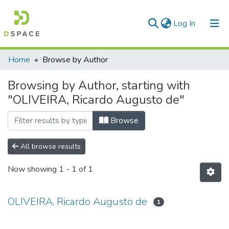
(current)
Log In
Communities & Collections
Home
Browse by Author
All of DSpace
Browsing by Author, starting with
"OLIVEIRA, Ricardo Augusto de"
Browse
All browse results
Now showing
1 - 1 of 1
OLIVEIRA, Ricardo Augusto de
1