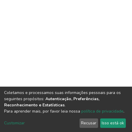
Coletamos e processamos suas informações pessoais para os
seguintes propósitos:
Autenticação, Preferências,
Reconhecimento e Estatísticas
.
Para aprender mais, por favor leia nossa
política de privacidade
.
DSpace software
copyright © 2002-2026
LYRASIS
Cookie
Privacy
End User
Send
Customizar
Recusar
Isso está ok
settings
policy
Agreement
Feedback