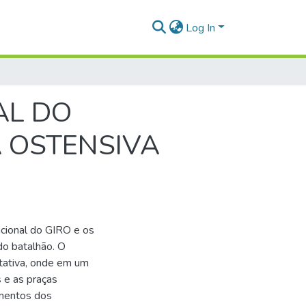
Log In
AL DO
 OSTENSIVA
acional do GIRO e os
do batalhão. O
tativa, onde em um
s e as praças
imentos dos