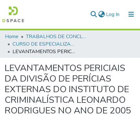
(current)
Log In
Communities & Collections
Home
TRABALHOS DE CONCLUSÃO DE CURSO - CEGESP (CURSO DE ESPECIALIZAÇÃO EM GERENCIAMENTO EM SEGURANÇA PÚBLICA)
CURSO DE ESPECIALIZAÇÃO EM GERENCIAMENTO EM SEGURANÇA PÚBLICA - CEGESP - 2006
All of DSpace
LEVANTAMENTOS PERICIAIS DA DIVISÃO DE PERÍCIAS EXTERNAS DO INSTITUTO DE CRIMINALÍSTICA LEONARDO RODRIGUES NO ANO DE 2005
Statistics
LEVANTAMENTOS PERICIAIS
DA DIVISÃO DE PERÍCIAS
EXTERNAS DO INSTITUTO DE
CRIMINALÍSTICA LEONARDO
RODRIGUES NO ANO DE 2005