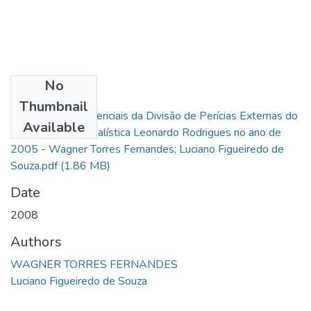
No
Files
Thumbnail
Levantamentos Periciais da Divisão de Perícias Externas do
Available
Instituto de Criminalística Leonardo Rodrigues no ano de
2005 - Wagner Torres Fernandes; Luciano Figueiredo de
Souza.pdf
(1.86 MB)
Date
2008
Authors
WAGNER TORRES FERNANDES
Luciano Figueiredo de Souza