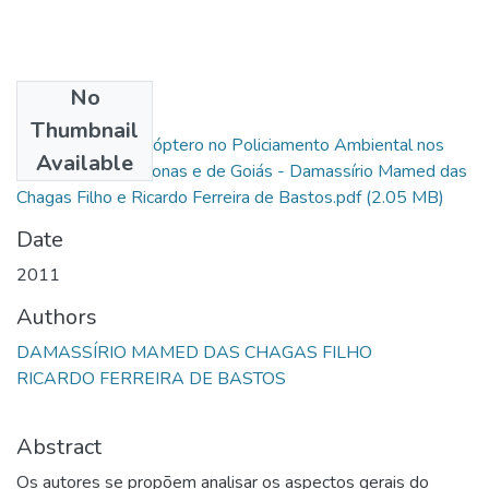
No
Files
Thumbnail
Emprego de Helicóptero no Policiamento Ambiental nos
Available
Estados do Amazonas e de Goiás - Damassírio Mamed das
Chagas Filho e Ricardo Ferreira de Bastos.pdf
(2.05 MB)
Date
2011
Authors
DAMASSÍRIO MAMED DAS CHAGAS FILHO
RICARDO FERREIRA DE BASTOS
Abstract
Os autores se propõem analisar os aspectos gerais do