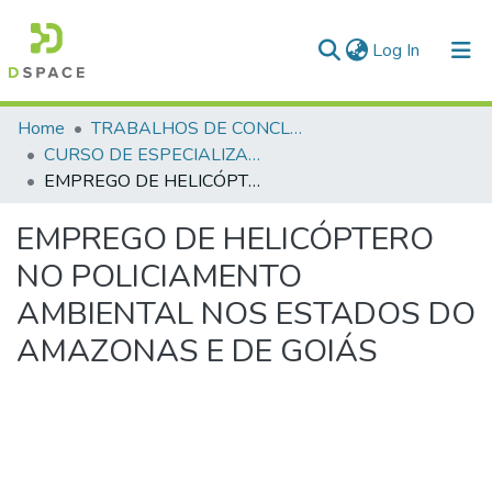
(current)
Log In
Communities & Collections
Home
TRABALHOS DE CONCLUSÃO DE CURSO - CEGESP (CURSO DE ESPECIALIZAÇÃO EM GERENCIAMENTO EM SEGURANÇA PÚBLICA)
CURSO DE ESPECIALIZAÇÃO EM GERENCIAMENTO EM SEGURANÇA PÚBLICA - CEGESP - 2011
All of DSpace
EMPREGO DE HELICÓPTERO NO POLICIAMENTO AMBIENTAL NOS ESTADOS DO AMAZONAS E DE GOIÁS
Statistics
EMPREGO DE HELICÓPTERO
NO POLICIAMENTO
AMBIENTAL NOS ESTADOS DO
AMAZONAS E DE GOIÁS