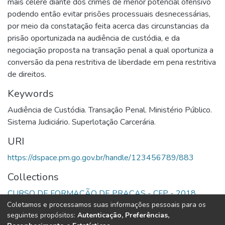
mais célere diante dos crimes de menor potencial ofensivo
podendo então evitar prisões processuais desnecessárias,
por meio da constatação feita acerca das circunstancias da
prisão oportunizada na audiência de custódia, e da
negociação proposta na transação penal a qual oportuniza a
conversão da pena restritiva de liberdade em pena restritiva
de direitos.
Keywords
Audiência de Custódia. Transação Penal. Ministério Público.
Sistema Judiciário. Superlotação Carcerária.
URI
https://dspace.pm.go.gov.br/handle/123456789/883
Collections
CURSO DE FORMAÇÃO DE PRAÇAS - CFP - 2018
Coletamos e processamos suas informações pessoais para os
seguintes propósitos:
Autenticação, Preferências,
Full item page