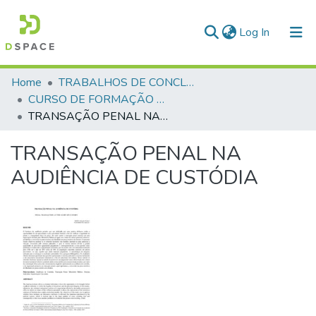
(current)
Log In
Communities & Collections
Home
TRABALHOS DE CONCLUSÃO DE CURSO - CFP (CURSO DE FORMAÇÃO DE PRAÇAS)
CURSO DE FORMAÇÃO DE PRAÇAS - CFP - 2018
All of DSpace
TRANSAÇÃO PENAL NA AUDIÊNCIA DE CUSTÓDIA
Statistics
TRANSAÇÃO PENAL NA
AUDIÊNCIA DE CUSTÓDIA