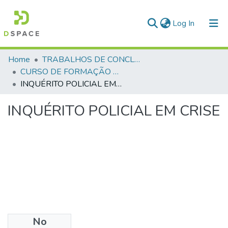
(current)
Log In
Communities & Collections
Home
TRABALHOS DE CONCLUSÃO DE CURSO - CFP (CURSO DE FORMAÇÃO DE PRAÇAS)
CURSO DE FORMAÇÃO DE PRAÇAS - CFP - 2018
All of DSpace
INQUÉRITO POLICIAL EM CRISE
Statistics
INQUÉRITO POLICIAL EM CRISE
No
Files