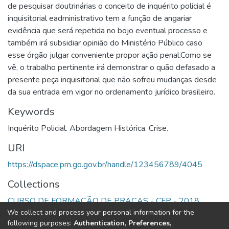
de pesquisar doutrinárias o conceito de inquérito policial é
inquisitorial eadministrativo tem a função de angariar
evidência que será repetida no bojo eventual processo e
também irá subsidiar opinião do Ministério Público caso
esse órgão julgar conveniente propor ação penal.Como se
vê, o trabalho pertinente irá demonstrar o quão defasado a
presente peça inquisitorial que não sofreu mudanças desde
da sua entrada em vigor no ordenamento jurídico brasileiro.
Keywords
Inquérito Policial. Abordagem Histórica. Crise.
URI
https://dspace.pm.go.gov.br/handle/123456789/4045
Collections
CURSO DE FORMAÇÃO DE PRAÇAS - CFP - 2018
We collect and process your personal information for the
following purposes:
Authentication, Preferences,
Full item page