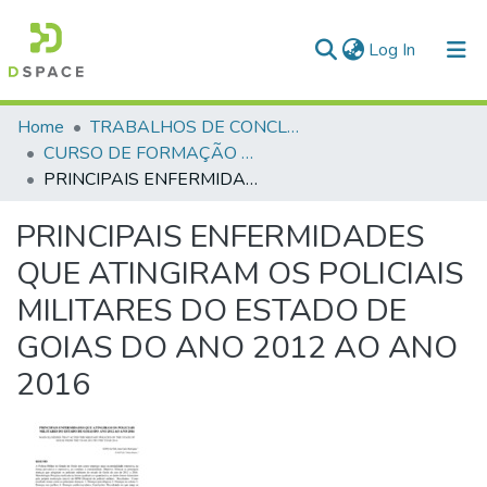
(current)
Log In
Communities & Collections
Home
TRABALHOS DE CONCLUSÃO DE CURSO - CFP (CURSO DE FORMAÇÃO DE PRAÇAS)
CURSO DE FORMAÇÃO DE PRAÇAS - CFP - 2018
All of DSpace
PRINCIPAIS ENFERMIDADES QUE ATINGIRAM OS POLICIAIS MILITARES DO ESTADO DE GOIAS DO ANO 2012 AO ANO 2016
Statistics
PRINCIPAIS ENFERMIDADES
QUE ATINGIRAM OS POLICIAIS
MILITARES DO ESTADO DE
GOIAS DO ANO 2012 AO ANO
2016