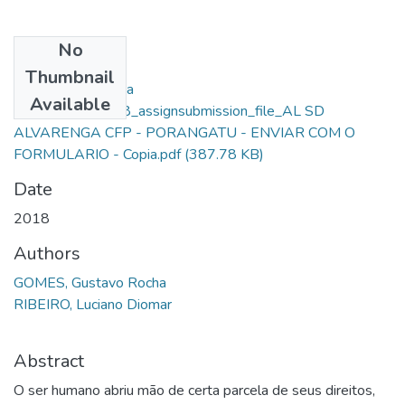
No
Files
Thumbnail
Gustavo Alvarenga
Available
Mendonça_10408_assignsubmission_file_AL SD
ALVARENGA CFP - PORANGATU - ENVIAR COM O
FORMULARIO - Copia.pdf
(387.78 KB)
Date
2018
Authors
GOMES, Gustavo Rocha
RIBEIRO, Luciano Diomar
Abstract
O ser humano abriu mão de certa parcela de seus direitos,