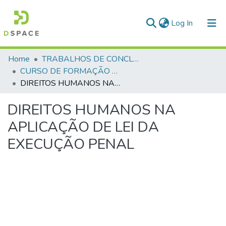
(current)
Log In
Communities & Collections
Home
TRABALHOS DE CONCLUSÃO DE CURSO - CFP (CURSO DE FORMAÇÃO DE PRAÇAS)
CURSO DE FORMAÇÃO DE PRAÇAS - CFP - 2018
All of DSpace
DIREITOS HUMANOS NA APLICAÇÃO DE LEI DA EXECUÇÃO PENAL
Statistics
DIREITOS HUMANOS NA
APLICAÇÃO DE LEI DA
EXECUÇÃO PENAL