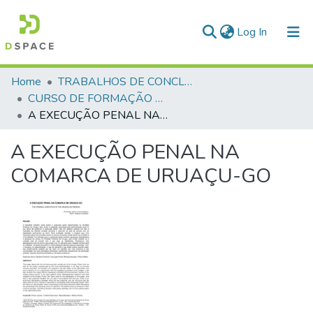
(current)
Log In
Communities & Collections
Home
TRABALHOS DE CONCLUSÃO DE CURSO - CFP (CURSO DE FORMAÇÃO DE PRAÇAS)
CURSO DE FORMAÇÃO DE PRAÇAS - CFP - 2018
All of DSpace
A EXECUÇÃO PENAL NA COMARCA DE URUAÇU-GO
Statistics
A EXECUÇÃO PENAL NA
COMARCA DE URUAÇU-GO