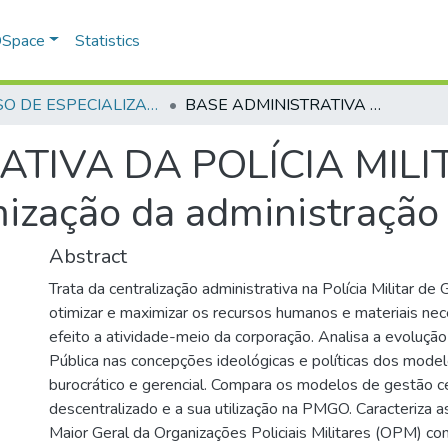
 DSpace
Statistics
CURSO DE ESPECIALIZAÇÃO EM GERENCIAMENTO EM SEGURANÇA PÚBLICA - CEGESP - 2008
BASE ADMINISTRATIVA DA POLÍCIA MILITAR Centralização como fator de otimização da administração
TIVA DA POLÍCIA MILITA
mização da administração
Abstract
Trata da centralização administrativa na Polícia Militar d
otimizar e maximizar os recursos humanos e materiais nece
efeito a atividade-meio da corporação. Analisa a evoluçã
Pública nas concepções ideológicas e políticas dos modelo
burocrático e gerencial. Compara os modelos de gestão ce
descentralizado e a sua utilização na PMGO. Caracteriza
Maior Geral da Organizações Policiais Militares (OPM) c