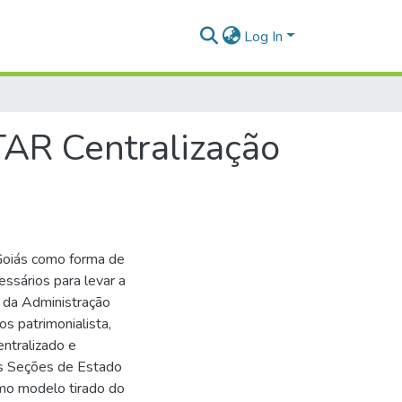
Log In
R Centralização
e Goiás como forma de
ssários para levar a
o da Administração
s patrimonialista,
ntralizado e
 as Seções de Estado
omo modelo tirado do