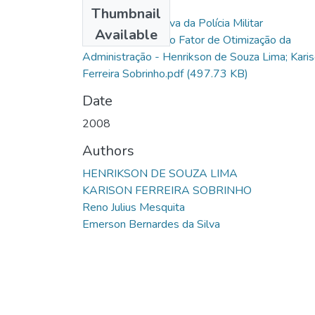
Files
Thumbnail
Base Administrativa da Polícia Militar
Available
Centralização como Fator de Otimização da
Administração - Henrikson de Souza Lima; Kari
Ferreira Sobrinho.pdf
(497.73 KB)
Date
2008
Authors
HENRIKSON DE SOUZA LIMA
KARISON FERREIRA SOBRINHO
Reno Julius Mesquita
Emerson Bernardes da Silva