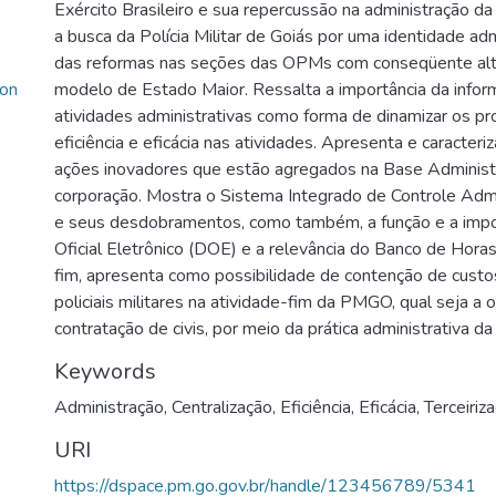
Exército Brasileiro e sua repercussão na administração da
a busca da Polícia Militar de Goiás por uma identidade adm
das reformas nas seções das OPMs com conseqüente alt
son
modelo de Estado Maior. Ressalta a importância da infor
atividades administrativas como forma de dinamizar os pro
eficiência e eficácia nas atividades. Apresenta e caracter
ações inovadores que estão agregados na Base Administr
corporação. Mostra o Sistema Integrado de Controle Adm
e seus desdobramentos, como também, a função e a impor
Oficial Eletrônico (DOE) e a relevância do Banco de Hora
fim, apresenta como possibilidade de contenção de cust
policiais militares na atividade-fim da PMGO, qual seja a 
contratação de civis, por meio da prática administrativa da 
Keywords
Administração
,
Centralização
,
Eficiência
,
Eficácia
,
Terceiriza
URI
https://dspace.pm.go.gov.br/handle/123456789/5341