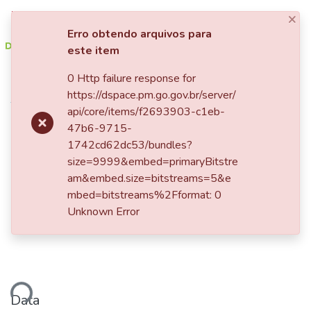
×
Entrar
Erro obtendo arquivos para
este item
Comunidades e Coleções
0 Http failure response for
Início
https://dspace.pm.go.gov.br/server/
Tudo no DSpace
A FUNÇÃO SOCIAL DA
api/core/items/f2693903-c1eb-
47b6-9715-
CAVALARIA
1742cd62dc53/bundles?
size=9999&embed=primaryBitstre
am&embed.size=bitstreams=5&e
mbed=bitstreams%2Fformat: 0
Unknown Error
ando...
Data