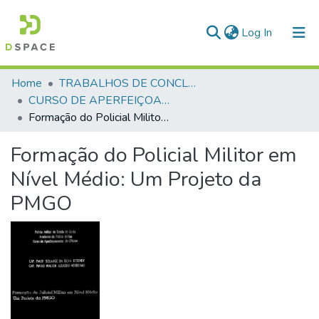
(current)
Log In
Communities & Collections
Home
TRABALHOS DE CONCLUSÃO DE CURSO - CAO (CURSO DE APERFEIÇOAMENTO DE OFICIAIS)
CURSO DE APERFEIÇOAMENTO DE OFICIAIS - CAO - 1998
All of DSpace
Formação do Policial Militor em Nível Médio: Um Projeto da PMGO
Statistics
Formação do Policial Militor em
Nível Médio: Um Projeto da
PMGO