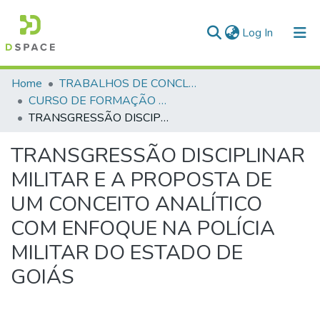
(current)
Log In
Communities & Collections
Home
TRABALHOS DE CONCLUSÃO DE CURSO - CFP (CURSO DE FORMAÇÃO DE PRAÇAS)
CURSO DE FORMAÇÃO DE PRAÇAS - CFP - 2018
All of DSpace
TRANSGRESSÃO DISCIPLINAR MILITAR E A PROPOSTA DE UM CONCEITO ANALÍTICO COM ENFOQUE NA POLÍCIA MILITAR DO ESTADO DE GOIÁS
Statistics
TRANSGRESSÃO DISCIPLINAR
MILITAR E A PROPOSTA DE
UM CONCEITO ANALÍTICO
COM ENFOQUE NA POLÍCIA
MILITAR DO ESTADO DE
GOIÁS