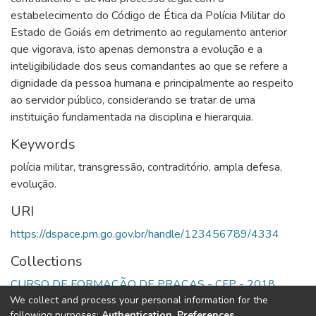
estabelecimento do Código de Ética da Polícia Militar do
Estado de Goiás em detrimento ao regulamento anterior
que vigorava, isto apenas demonstra a evolução e a
inteligibilidade dos seus comandantes ao que se refere a
dignidade da pessoa humana e principalmente ao respeito
ao servidor público, considerando se tratar de uma
instituição fundamentada na disciplina e hierarquia.
Keywords
polícia militar
,
transgressão
,
contraditório
,
ampla defesa
,
evolução.
URI
https://dspace.pm.go.gov.br/handle/123456789/4334
Collections
CURSO DE FORMAÇÃO DE PRAÇAS - CFP - 2018
We collect and process your personal information for the
following purposes:
Authentication, Preferences,