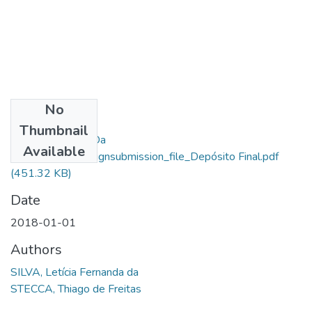
No
Files
Thumbnail
Letícia Fernanda Da
Available
Silva_13399_assignsubmission_file_Depósito Final.pdf
(451.32 KB)
Date
2018-01-01
Authors
SILVA, Letícia Fernanda da
STECCA, Thiago de Freitas