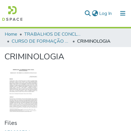
(current)
Log In
Communities & Collections
Home
TRABALHOS DE CONCLUSÃO DE CURSO - CFP (CURSO DE FORMAÇÃO DE PRAÇAS)
CURSO DE FORMAÇÃO DE PRAÇAS - CFP - 2018
CRIMINOLOGIA
All of DSpace
CRIMINOLOGIA
Statistics
Files