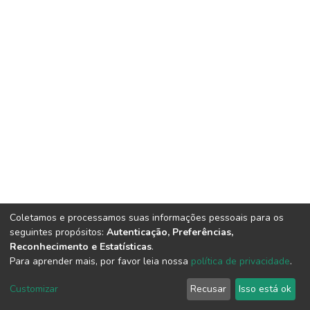
Coletamos e processamos suas informações pessoais para os
seguintes propósitos:
Autenticação, Preferências,
Reconhecimento e Estatísticas
.
Para aprender mais, por favor leia nossa
política de privacidade
.
DSpace software
copyright © 2002-2026
LYRASIS
Customizar
Recusar
Isso está ok
Cookie settings
Privacy policy
End User Agreement