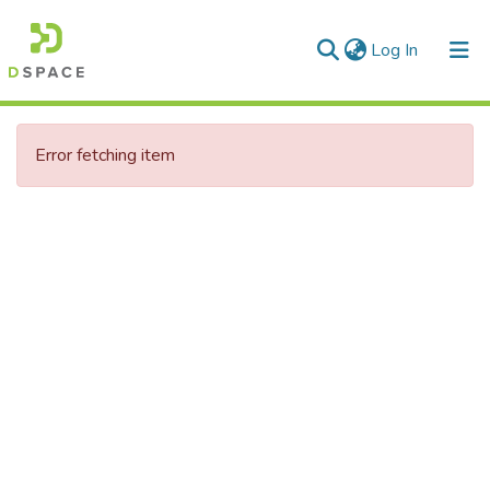
(current)
Log In
Communities & Collections
Error fetching item
All of DSpace