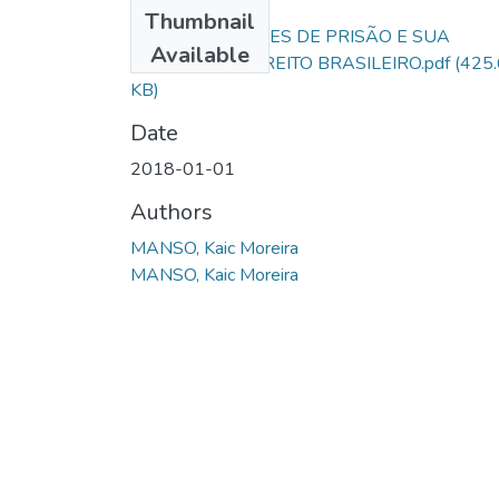
Files
Thumbnail
AS MODALIDADES DE PRISÃO E SUA
Available
EFICÁCIA NO DIREITO BRASILEIRO.pdf
(425
KB)
Date
2018-01-01
Authors
MANSO, Kaic Moreira
MANSO, Kaic Moreira