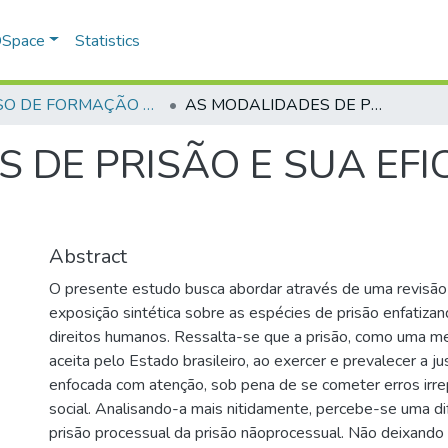
 DSpace
Statistics
CURSO DE FORMAÇÃO DE PRAÇAS - CFP - 2018
AS MODALIDADES DE PRISÃO E SUA EFICÁCIA NO DIREITO BRASILEIRO
 DE PRISÃO E SUA EFIC
Abstract
O presente estudo busca abordar através de uma revisão 
exposição sintética sobre as espécies de prisão enfatizan
direitos humanos. Ressalta-se que a prisão, como uma m
aceita pelo Estado brasileiro, ao exercer e prevalecer a ju
enfocada com atenção, sob pena de se cometer erros irre
social. Analisando-a mais nitidamente, percebe-se uma di
prisão processual da prisão nãoprocessual. Não deixand