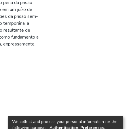
o pena da prisão
e em um juízo de
écies da prisão sem-
ão temporária, a
o resultante de
m como fundamento a
as, expressamente,
We collect and process your personal information for the
following purposes:
Authentication, Preferences,