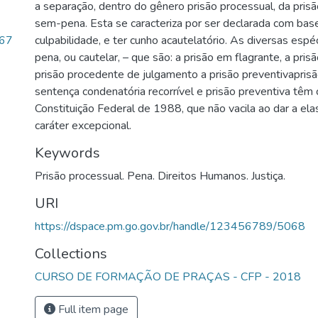
a separação, dentro do gênero prisão processual, da prisã
sem-pena. Esta se caracteriza por ser declarada com bas
.67
culpabilidade, e ter cunho acautelatório. As diversas esp
pena, ou cautelar, – que são: a prisão em flagrante, a pris
prisão procedente de julgamento a prisão preventivaprisã
sentença condenatória recorrível e prisão preventiva tê
Constituição Federal de 1988, que não vacila ao dar a el
caráter excepcional.
Keywords
Prisão processual. Pena. Direitos Humanos. Justiça.
URI
https://dspace.pm.go.gov.br/handle/123456789/5068
Collections
CURSO DE FORMAÇÃO DE PRAÇAS - CFP - 2018
Full item page