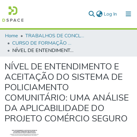
(current)
Log In
Communities & Collections
Home
TRABALHOS DE CONCLUSÃO DE CURSO - CFP (CURSO DE FORMAÇÃO DE PRAÇAS)
CURSO DE FORMAÇÃO DE PRAÇAS - CFP - 2018
All of DSpace
NÍVEL DE ENTENDIMENTO E ACEITAÇÃO DO SISTEMA DE POLICIAMENTO COMUNITÁRIO: UMA ANÁLISE DA APLICABILIDADE DO PROJETO COMÉRCIO SEGURO
Statistics
NÍVEL DE ENTENDIMENTO E
ACEITAÇÃO DO SISTEMA DE
POLICIAMENTO
COMUNITÁRIO: UMA ANÁLISE
DA APLICABILIDADE DO
PROJETO COMÉRCIO SEGURO