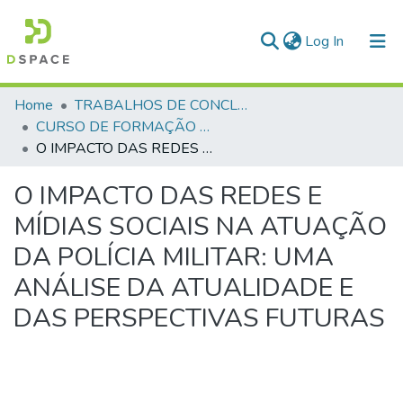
(current)
Log In
Communities & Collections
Home
TRABALHOS DE CONCLUSÃO DE CURSO - CFP (CURSO DE FORMAÇÃO DE PRAÇAS)
CURSO DE FORMAÇÃO DE PRAÇAS - CFP - 2024
All of DSpace
O IMPACTO DAS REDES E MÍDIAS SOCIAIS NA ATUAÇÃO DA POLÍCIA MILITAR: UMA ANÁLISE DA ATUALIDADE E DAS PERSPECTIVAS FUTURAS
Statistics
O IMPACTO DAS REDES E
MÍDIAS SOCIAIS NA ATUAÇÃO
DA POLÍCIA MILITAR: UMA
ANÁLISE DA ATUALIDADE E
DAS PERSPECTIVAS FUTURAS