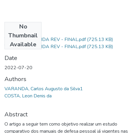
No
Files
Thumbnail
TCC CAD VARANDA REV - FINAL.pdf
(725.13 KB)
Available
TCC CAD VARANDA REV - FINAL.pdf
(725.13 KB)
Date
2022-07-20
Authors
VARANDA, Carlos Augusto da Silva1
COSTA, Leon Denis da
Abstract
O artigo a seguir tem como objetivo realizar um estudo
comparativo dos manuais de defesa pessoal já vigentes nas