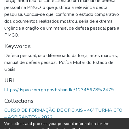
força), ainda não foi confeccionado um manual de defesa
pessoal na PMGO, o que justifica a relevância desta
pesquisa. Conclui-se que, conforme o estudo comparativo
dos documentos realizados mostrou, seria de extrema
urgência a criação de um manual de defesa pessoal para a
PMGO.
Keywords
Defesa pessoal
,
uso diferenciado da força
,
artes marciais
,
manual de defesa pessoal
,
Polícia Militar do Estado de
Goiás.
URI
https://dspace.pm.go.gov.br/handle/123456789/2479
Collections
CURSO DE FORMAÇÃO DE OFICIAIS - 46ª TURMA CFO
– ASPIRANTES - 2022
We collect and process your personal information for the