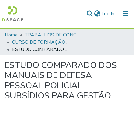
(current)
Log In
Communities & Collections
Home
TRABALHOS DE CONCLUSÃO DE CURSO - CFO (CURSO DE FORMAÇÃO DE OFICIAIS)
CURSO DE FORMAÇÃO DE OFICIAIS - 46ª TURMA CFO – ASPIRANTES - 2022
All of DSpace
ESTUDO COMPARADO DOS MANUAIS DE DEFESA PESSOAL POLICIAL: SUBSÍDIOS PARA GESTÃO
Statistics
ESTUDO COMPARADO DOS
MANUAIS DE DEFESA
PESSOAL POLICIAL:
SUBSÍDIOS PARA GESTÃO