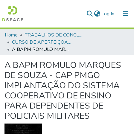
(current)
Log In
Communities & Collections
Home
TRABALHOS DE CONCLUSÃO DE CURSO - CAO (CURSO DE APERFEIÇOAMENTO DE OFICIAIS)
CURSO DE APERFEIÇOAMENTO DE OFICIAIS - CAO - 1993
All of DSpace
A BAPM ROMULO MARQUES DE SOUZA - CAP PMGO IMPLANTAÇÃO DO SISTEMA COOPERATIVO DE ENSINO PARA DEPENDENTES DE POLICIAIS MILITARES
Statistics
A BAPM ROMULO MARQUES
DE SOUZA - CAP PMGO
IMPLANTAÇÃO DO SISTEMA
COOPERATIVO DE ENSINO
PARA DEPENDENTES DE
POLICIAIS MILITARES