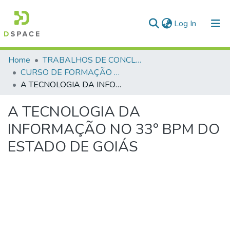
(current)
Log In
Communities & Collections
Home
TRABALHOS DE CONCLUSÃO DE CURSO - CFP (CURSO DE FORMAÇÃO DE PRAÇAS)
CURSO DE FORMAÇÃO DE PRAÇAS - CFP - 2018
All of DSpace
A TECNOLOGIA DA INFORMAÇÃO NO 33° BPM DO ESTADO DE GOIÁS
Statistics
A TECNOLOGIA DA
INFORMAÇÃO NO 33° BPM DO
ESTADO DE GOIÁS