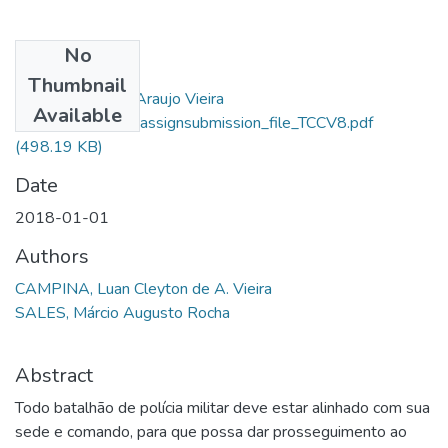
No
Files
Thumbnail
Luan Cleyton De Araujo Vieira
Available
Campina_14564_assignsubmission_file_TCCV8.pdf
(498.19 KB)
Date
2018-01-01
Authors
CAMPINA, Luan Cleyton de A. Vieira
SALES, Márcio Augusto Rocha
Abstract
Todo batalhão de polícia militar deve estar alinhado com sua
sede e comando, para que possa dar prosseguimento ao