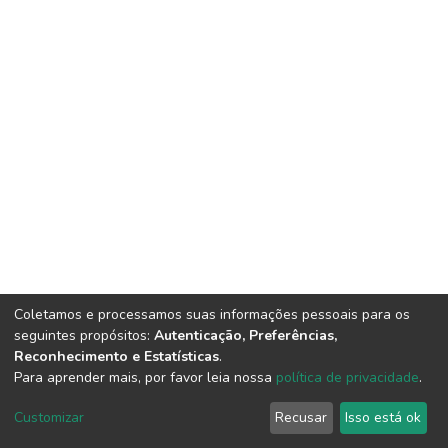
Coletamos e processamos suas informações pessoais para os
seguintes propósitos:
Autenticação, Preferências,
Reconhecimento e Estatísticas
.
Para aprender mais, por favor leia nossa
política de privacidade
.
DSpace software
copyright © 2002-2026
LYRASIS
Cookie
Privacy
End User
Send
Customizar
Recusar
Isso está ok
settings
policy
Agreement
Feedback