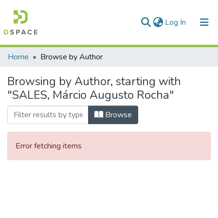
(current)
Log In
Communities & Collections
Home
Browse by Author
All of DSpace
Browsing by Author, starting with
"SALES, Márcio Augusto Rocha"
Browse
Error fetching items