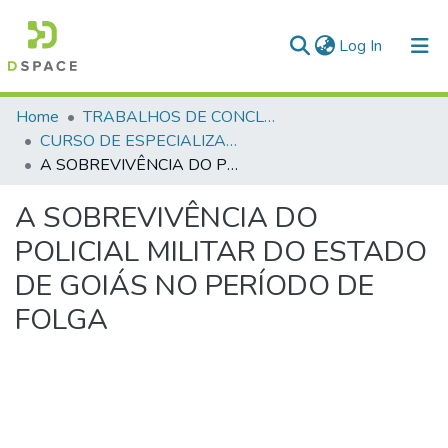
(current)
Log In
Communities & Collections
Home
TRABALHOS DE CONCLUSÃO DE CURSO - CEGESP (CURSO DE ESPECIALIZAÇÃO EM GERENCIAMENTO EM SEGURANÇA PÚBLICA)
CURSO DE ESPECIALIZAÇÃO EM GERENCIAMENTO EM SEGURANÇA PÚBLICA - CEGESP - 2017
All of DSpace
A SOBREVIVÊNCIA DO POLICIAL MILITAR DO ESTADO DE GOIÁS NO PERÍODO DE FOLGA
Statistics
A SOBREVIVÊNCIA DO
POLICIAL MILITAR DO ESTADO
DE GOIÁS NO PERÍODO DE
FOLGA