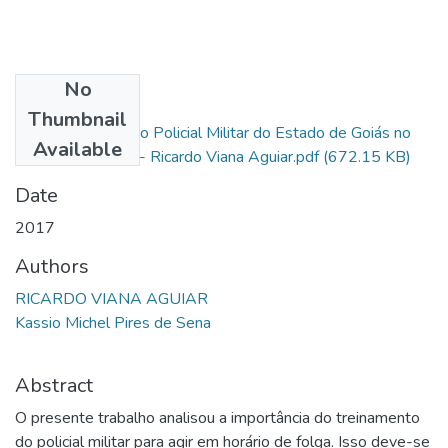
No
Files
Thumbnail
A Sobrevivência do Policial Militar do Estado de Goiás no
Available
Período de Folga - Ricardo Viana Aguiar.pdf
(672.15 KB)
Date
2017
Authors
RICARDO VIANA AGUIAR
Kassio Michel Pires de Sena
Abstract
O presente trabalho analisou a importância do treinamento
do policial militar para agir em horário de folga. Isso deve-se