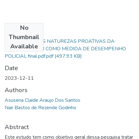
No
Files
Thumbnail
O REGISTRO DAS NATUREZAS PROATIVAS DA
Available
POLICIA MILITAR COMO MEDIDA DE DESEMPENHO
POLICIAL final pdf.pdf
(497.93 KB)
Date
2023-12-11
Authors
Asusena Claide Araujo Dos Santos
Nair Bastos de Rezende Godinho
Abstract
Este estudo tem como objetivo geral dessa pesquisa tratar