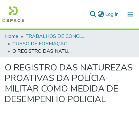
(current)
Log In
Communities & Collections
Home
TRABALHOS DE CONCLUSÃO DE CURSO - CFP (CURSO DE FORMAÇÃO DE PRAÇAS)
CURSO DE FORMAÇÃO DE PRAÇAS - CFP - 2023
All of DSpace
O REGISTRO DAS NATUREZAS PROATIVAS DA POLÍCIA MILITAR COMO MEDIDA DE DESEMPENHO POLICIAL
Statistics
O REGISTRO DAS NATUREZAS
PROATIVAS DA POLÍCIA
MILITAR COMO MEDIDA DE
DESEMPENHO POLICIAL