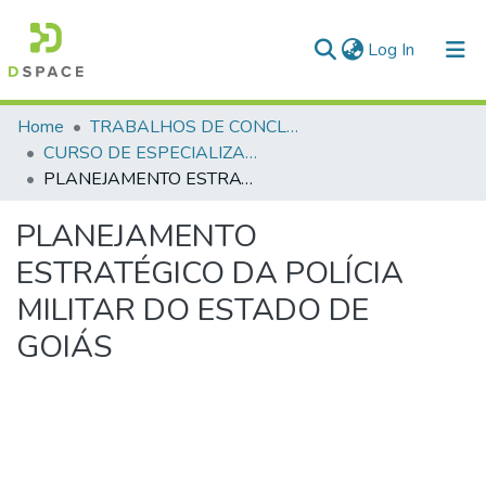
(current)
Log In
Communities & Collections
Home
TRABALHOS DE CONCLUSÃO DE CURSO - CEGESP (CURSO DE ESPECIALIZAÇÃO EM GERENCIAMENTO EM SEGURANÇA PÚBLICA)
CURSO DE ESPECIALIZAÇÃO EM GERENCIAMENTO EM SEGURANÇA PÚBLICA - CEGESP - 2013 - 2
All of DSpace
PLANEJAMENTO ESTRATÉGICO DA POLÍCIA MILITAR DO ESTADO DE GOIÁS
Statistics
PLANEJAMENTO
ESTRATÉGICO DA POLÍCIA
MILITAR DO ESTADO DE
GOIÁS