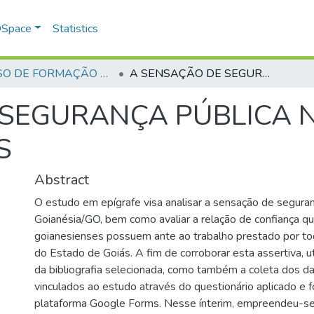
 DSpace
Statistics
CURSO DE FORMAÇÃO DE PRAÇAS - CFP - 2023
A SENSAÇÃO DE SEGURANÇA PÚBLICA NO MUNICÍPIO DE GOIANÉSIA/GOIÁS
SEGURANÇA PÚBLICA N
S
Abstract
O estudo em epígrafe visa analisar a sensação de segura
Goianésia/GO, bem como avaliar a relação de confiança q
goianesienses possuem ante ao trabalho prestado por toda
do Estado de Goiás. A fim de corroborar esta assertiva, ut
da bibliografia selecionada, como também a coleta dos da
vinculados ao estudo através do questionário aplicado e 
plataforma Google Forms. Nesse ínterim, empreendeu-s