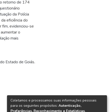
do retorno de 174
questionário
uação da Polícia
da eficiência do
r fim, evidenciou-se
a aumentar o
ulação mais
 do Estado de Goiás.
Coletamos e processamos suas informações pessoais
para os seguintes propósitos:
Autenticação,
Preferências, Reconhecimento e Estatísticas
.