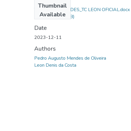
Files
Thumbnail
TCC_AL SD MENDES_TC LEON OFICIAL.docx
Available
(1).pdf
(879.94 KB)
Date
2023-12-11
Authors
Pedro Augusto Mendes de Oliveira
Leon Denis da Costa