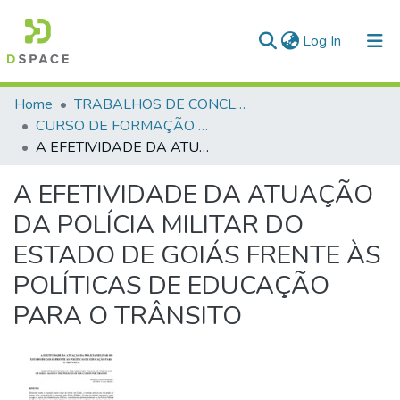
(current)
Log In
Communities & Collections
Home
TRABALHOS DE CONCLUSÃO DE CURSO - CFP (CURSO DE FORMAÇÃO DE PRAÇAS)
CURSO DE FORMAÇÃO DE PRAÇAS - CFP - 2018
All of DSpace
A EFETIVIDADE DA ATUAÇÃO DA POLÍCIA MILITAR DO ESTADO DE GOIÁS FRENTE ÀS POLÍTICAS DE EDUCAÇÃO PARA O TRÂNSITO
Statistics
A EFETIVIDADE DA ATUAÇÃO
DA POLÍCIA MILITAR DO
ESTADO DE GOIÁS FRENTE ÀS
POLÍTICAS DE EDUCAÇÃO
PARA O TRÂNSITO