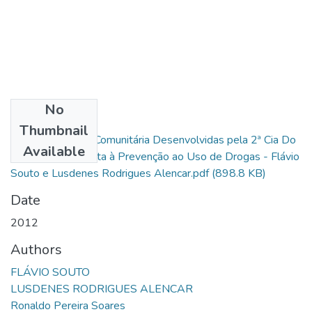
No
Files
Thumbnail
Ações de Polícia Comunitária Desenvolvidas pela 2ª Cia Do
Available
23º BPM com Vista à Prevenção ao Uso de Drogas - Flávio
Souto e Lusdenes Rodrigues Alencar.pdf
(898.8 KB)
Date
2012
Authors
FLÁVIO SOUTO
LUSDENES RODRIGUES ALENCAR
Ronaldo Pereira Soares