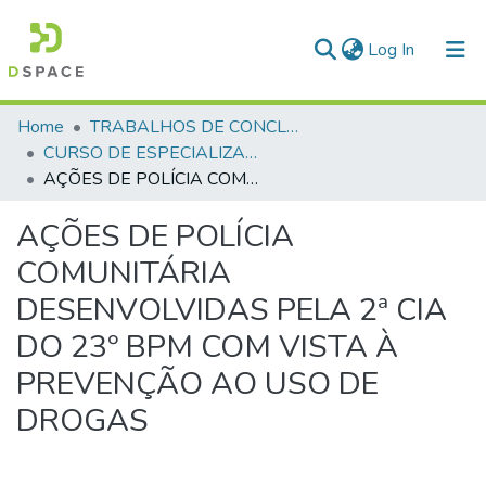
(current)
Log In
Communities & Collections
Home
TRABALHOS DE CONCLUSÃO DE CURSO - CEGESP (CURSO DE ESPECIALIZAÇÃO EM GERENCIAMENTO EM SEGURANÇA PÚBLICA)
CURSO DE ESPECIALIZAÇÃO EM GERENCIAMENTO EM SEGURANÇA PÚBLICA - CEGESP - 2012
All of DSpace
AÇÕES DE POLÍCIA COMUNITÁRIA DESENVOLVIDAS PELA 2ª CIA DO 23º BPM COM VISTA À PREVENÇÃO AO USO DE DROGAS
AÇÕES DE POLÍCIA
COMUNITÁRIA
DESENVOLVIDAS PELA 2ª CIA
DO 23º BPM COM VISTA À
PREVENÇÃO AO USO DE
DROGAS