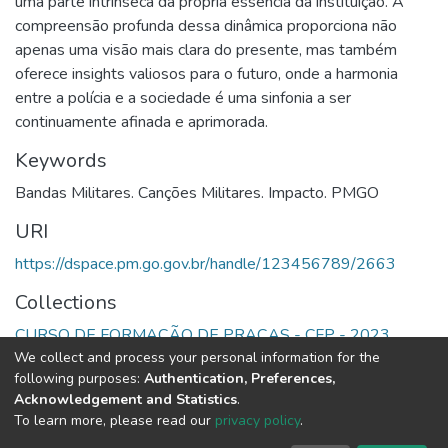
uma parte intrínseca da própria essência da instituição. A
compreensão profunda dessa dinâmica proporciona não
apenas uma visão mais clara do presente, mas também
oferece insights valiosos para o futuro, onde a harmonia
entre a polícia e a sociedade é uma sinfonia a ser
continuamente afinada e aprimorada.
Keywords
Bandas Militares. Canções Militares. Impacto. PMGO
URI
https://dspace.pm.go.gov.br/handle/123456789/2663
Collections
CURSO DE FORMAÇÃO DE PRAÇAS - CFP - 2023
We collect and process your personal information for the
following purposes:
Authentication, Preferences,
Full item page
Acknowledgement and Statistics
.
To learn more, please read our
privacy policy
.
DSpace software
copyright © 2002-2026
LYRASIS