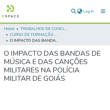
(current)
Log In
Communities & Collections
Home
TRABALHOS DE CONCLUSÃO DE CURSO - CFP (CURSO DE FORMAÇÃO DE PRAÇAS)
CURSO DE FORMAÇÃO DE PRAÇAS - CFP - 2023
All of DSpace
O IMPACTO DAS BANDAS DE MÚSICA E DAS CANÇÕES MILITARES NA POLÍCIA MILITAR DE GOIÁS
Statistics
O IMPACTO DAS BANDAS DE
MÚSICA E DAS CANÇÕES
MILITARES NA POLÍCIA
MILITAR DE GOIÁS