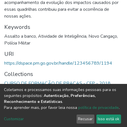
acompanhamento da evolução dos impactos causados por
essas quadrilhas contribuiu para evitar a ocorrência de
nossas ações.
Keywords
Assalto a banco
,
Atividade de Inteligência
,
Novo Cangaço
,
Polícia Militar
URI
https://dspace.pm.go.gov.br/handle/123456789/1194
Collections
CURSO DE FORMAÇÃO DE PRAÇAS - CFP - 2018
Coletamos e processamos suas informações pessoais para os
seguintes propósitos:
Autenticação, Preferências,
Full item page
Reconhecimento e Estatísticas
.
Para aprender mais, por favor leia nossa
política de privacidade
.
DSpace software
copyright © 2002-2026
LYRASIS
Cookie
Privacy
End User
Send
Customizar
Recusar
Isso está ok
settings
policy
Agreement
Feedback