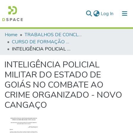
(current)
Log In
Communities & Collections
Home
TRABALHOS DE CONCLUSÃO DE CURSO - CFP (CURSO DE FORMAÇÃO DE PRAÇAS)
CURSO DE FORMAÇÃO DE PRAÇAS - CFP - 2018
All of DSpace
INTELIGÊNCIA POLICIAL MILITAR DO ESTADO DE GOIÁS NO COMBATE AO CRIME ORGANIZADO - NOVO CANGAÇO
Statistics
INTELIGÊNCIA POLICIAL
MILITAR DO ESTADO DE
GOIÁS NO COMBATE AO
CRIME ORGANIZADO - NOVO
CANGAÇO