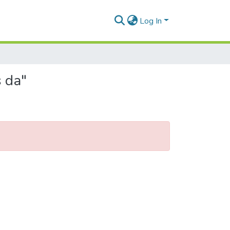
Log In
s da"