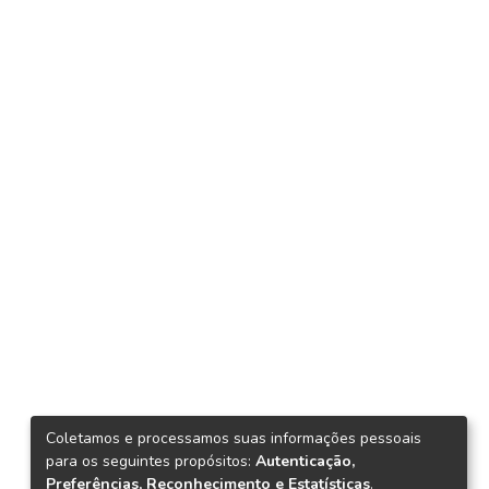
Coletamos e processamos suas informações pessoais
para os seguintes propósitos:
Autenticação,
Preferências, Reconhecimento e Estatísticas
.