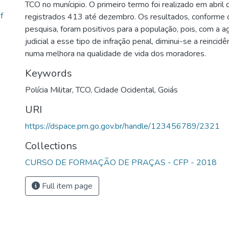
TCO no munícipio. O primeiro termo foi realizado em abri
f
registrados 413 até dezembro. Os resultados, conforme
pesquisa, foram positivos para a população, pois, com a a
judicial a esse tipo de infração penal, diminui-se a reincidê
numa melhora na qualidade de vida dos moradores.
Keywords
Polícia Militar
,
TCO
,
Cidade Ocidental
,
Goiás
URI
https://dspace.pm.go.gov.br/handle/123456789/2321
Collections
CURSO DE FORMAÇÃO DE PRAÇAS - CFP - 2018
Full item page