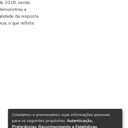
l de 2018, sendo
 demonstrou a
gilidade da resposta
ncia, o que reflete
Coletamos e processamos suas informações pessoais
para os seguintes propósitos:
Autenticação,
Preferências, Reconhecimento e Estatísticas
.