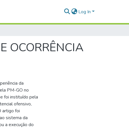
Log In
DE OCORRÊNCIA
periência da
 pela PM-GO no
 foi instituído pela
encial ofensivo,
artigo foi
 ao sistema da
nou a execução do