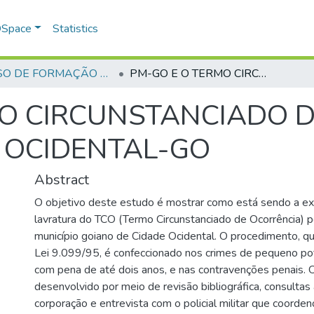
 DSpace
Statistics
CURSO DE FORMAÇÃO DE PRAÇAS - CFP - 2018
PM-GO E O TERMO CIRCUNSTANCIADO DE OCORRÊNCIA (TCO) EM CIDADE OCIDENTAL-GO
MO CIRCUNSTANCIADO 
E OCIDENTAL-GO
Abstract
O objetivo deste estudo é mostrar como está sendo a ex
lavratura do TCO (Termo Circunstanciado de Ocorrência)
município goiano de Cidade Ocidental. O procedimento, que
Lei 9.099/95, é confeccionado nos crimes de pequeno pot
com pena de até dois anos, e nas contravenções penais. O 
desenvolvido por meio de revisão bibliográfica, consultas
corporação e entrevista com o policial militar que coorde