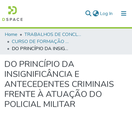
(current)
Log In
Communities & Collections
Home
TRABALHOS DE CONCLUSÃO DE CURSO - CFP (CURSO DE FORMAÇÃO DE PRAÇAS)
CURSO DE FORMAÇÃO DE PRAÇAS - CFP - 2018
All of DSpace
DO PRINCÍPIO DA INSIGNIFICÂNCIA E ANTECEDENTES CRIMINAIS FRENTE À ATUAÇÃO DO POLICIAL MILITAR
Statistics
DO PRINCÍPIO DA
INSIGNIFICÂNCIA E
ANTECEDENTES CRIMINAIS
FRENTE À ATUAÇÃO DO
POLICIAL MILITAR