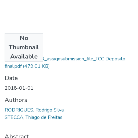
No
Files
Thumbnail
Rodrigo Silva
Available
Rodrigues_13386_assignsubmission_file_TCC Deposito
final.pdf
(479.01 KB)
Date
2018-01-01
Authors
RODRIGUES, Rodrigo Silva
STECCA, Thiago de Freitas
Abstract