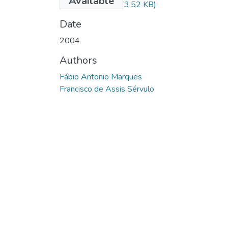
Available
aplicações.pdf
(273.52 KB)
Date
2004
Authors
Fábio Antonio Marques
Francisco de Assis Sérvulo