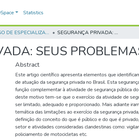
 DSpace
Statistics
CURSO DE ESPECIALIZAÇÃO EM ALTOS ESTUDOS EM SEGURANÇA PÚBLICA - CAESP - 2004
SEGURANÇA PRIVADA: SEUS PROBLEMAS E APLICAÇÕES
ADA: SEUS PROBLEMAS
Abstract
Este artigo científico apresenta elementos que identifica
de atuação da segurança privada no Brasil. Esta segura
função complementar à atividade de segurança pública do
deste motivo tem-se que o exercício da atividade de seg
ser limitado, adequado e proporcionado. Mais adiante ira
temática das limitações ao exercício da segurança privad
definição do conceito do que é público e do que é privado
setor e atividades consideradas clandestinas como: vigilan
policiamento de motocicletas etc.