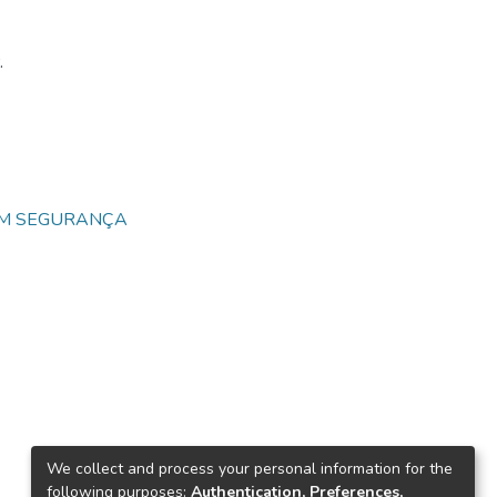
.
EM SEGURANÇA
We collect and process your personal information for the
following purposes:
Authentication, Preferences,