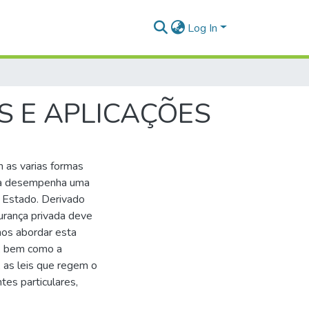
Log In
 E APLICAÇÕES
m as varias formas
nça desempenha uma
 Estado. Derivado
urança privada deve
mos abordar esta
a, bem como a
, as leis que regem o
tes particulares,