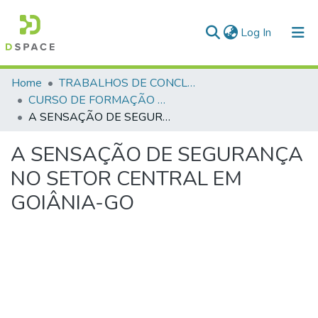
(current)
Log In
Communities & Collections
Home
TRABALHOS DE CONCLUSÃO DE CURSO - CFP (CURSO DE FORMAÇÃO DE PRAÇAS)
CURSO DE FORMAÇÃO DE PRAÇAS - CFP - 2023
All of DSpace
A SENSAÇÃO DE SEGURANÇA NO SETOR CENTRAL EM GOIÂNIA-GO
Statistics
A SENSAÇÃO DE SEGURANÇA
NO SETOR CENTRAL EM
GOIÂNIA-GO