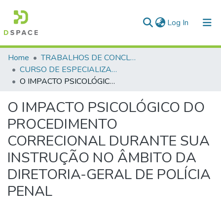
(current)
Log In
Communities & Collections
Home
TRABALHOS DE CONCLUSÃO DE CURSO - CEGESP (CURSO DE ESPECIALIZAÇÃO EM GERENCIAMENTO EM SEGURANÇA PÚBLICA)
CURSO DE ESPECIALIZAÇÃO EM GERENCIAMENTO EM SEGURANÇA PÚBLICA - CEGESP - 2025
All of DSpace
O IMPACTO PSICOLÓGICO DO PROCEDIMENTO CORRECIONAL DURANTE SUA INSTRUÇÃO NO ÂMBITO DA DIRETORIA-GERAL DE POLÍCIA PENAL
Statistics
O IMPACTO PSICOLÓGICO DO
PROCEDIMENTO
CORRECIONAL DURANTE SUA
INSTRUÇÃO NO ÂMBITO DA
DIRETORIA-GERAL DE POLÍCIA
PENAL