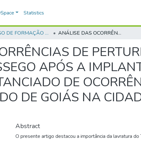
 DSpace
Statistics
CURSO DE FORMAÇÃO DE PRAÇAS - CFP - 2018
ANÁLISE DAS OCORRÊNCIAS DE PERTURBAÇÃO DO TRABALHO E SOSSEGO APÓS A IMPLANTAÇÃO DO TERMO CIRCUNSTANCIADO DE OCORRÊNCIA DA POLÍCIA MILITAR DO ESTADO DE GOIÁS NA CIDADE OCIDENTAL-GO
CORRÊNCIAS DE PERTU
SSEGO APÓS A IMPLAN
ANCIADO DE OCORRÊNC
ADO DE GOIÁS NA CIDA
Abstract
O presente artigo destacou a importância da lavratura do