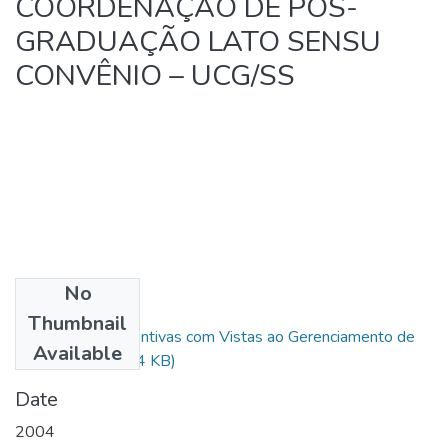
COORDENAÇÃO DE PÓS-
GRADUAÇÃO LATO SENSU
CONVÊNIO – UCG/SS
No
Files
Thumbnail
10 - Ações Preventivas com Vistas ao Gerenciamento de
Available
Crises.pdf
(386.64 KB)
Date
2004