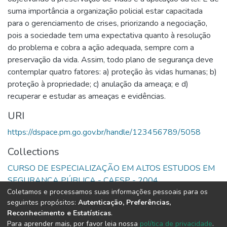
suma importância a organização policial estar capacitada
para o gerenciamento de crises, priorizando a negociação,
pois a sociedade tem uma expectativa quanto à resolução
do problema e cobra a ação adequada, sempre com a
preservação da vida. Assim, todo plano de segurança deve
contemplar quatro fatores: a) proteção às vidas humanas; b)
proteção à propriedade; c) anulação da ameaça; e d)
recuperar e estudar as ameaças e evidências.
URI
https://dspace.pm.go.gov.br/handle/123456789/5058
Collections
CURSO DE ESPECIALIZAÇÃO EM ALTOS ESTUDOS EM
SEGURANÇA PÚBLICA - CAESP - 2004
Coletamos e processamos suas informações pessoais para os
seguintes propósitos:
Autenticação, Preferências,
Full item page
Reconhecimento e Estatísticas
.
Para aprender mais, por favor leia nossa
política de privacidade
.