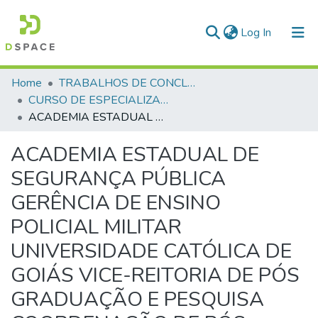
(current)
Log In
Communities & Collections
Home
TRABALHOS DE CONCLUSÃO DE CURSO - CAESP (CURSO DE ESPECIALIZAÇÃO EM ALTOS ESTUDOS EM SEGURANÇA PÚBLICA)
CURSO DE ESPECIALIZAÇÃO EM ALTOS ESTUDOS EM SEGURANÇA PÚBLICA - CAESP - 2004
All of DSpace
ACADEMIA ESTADUAL DE SEGURANÇA PÚBLICA GERÊNCIA DE ENSINO POLICIAL MILITAR UNIVERSIDADE CATÓLICA DE GOIÁS VICE-REITORIA DE PÓS GRADUAÇÃO E PESQUISA COORDENAÇÃO DE PÓS-GRADUAÇÃO LATO SENSU CONVÊNIO – UCG/SS
Statistics
ACADEMIA ESTADUAL DE
SEGURANÇA PÚBLICA
GERÊNCIA DE ENSINO
POLICIAL MILITAR
UNIVERSIDADE CATÓLICA DE
GOIÁS VICE-REITORIA DE PÓS
GRADUAÇÃO E PESQUISA