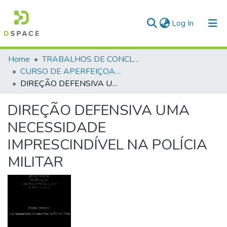
(current)
Log In
Communities & Collections
Home
TRABALHOS DE CONCLUSÃO DE CURSO - CAO (CURSO DE APERFEIÇOAMENTO DE OFICIAIS)
CURSO DE APERFEIÇOAMENTO DE OFICIAIS - CAO - 1991
All of DSpace
DIREÇÃO DEFENSIVA UMA NECESSIDADE IMPRESCINDÍVEL NA POLÍCIA MILITAR
Statistics
DIREÇÃO DEFENSIVA UMA
NECESSIDADE
IMPRESCINDÍVEL NA POLÍCIA
MILITAR