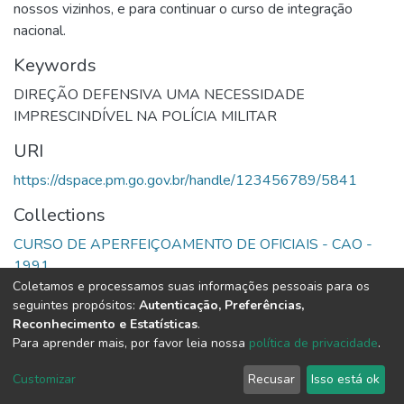
nossos vizinhos, e para continuar o curso de integração
nacional.
Keywords
DIREÇÃO DEFENSIVA UMA NECESSIDADE
IMPRESCINDÍVEL NA POLÍCIA MILITAR
URI
https://dspace.pm.go.gov.br/handle/123456789/5841
Collections
CURSO DE APERFEIÇOAMENTO DE OFICIAIS - CAO -
1991
Coletamos e processamos suas informações pessoais para os
seguintes propósitos:
Autenticação, Preferências,
Full item page
Reconhecimento e Estatísticas
.
Para aprender mais, por favor leia nossa
política de privacidade
.
DSpace software
copyright © 2002-2026
LYRASIS
Cookie
Privacy
End User
Send
Customizar
Recusar
Isso está ok
settings
policy
Agreement
Feedback