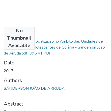
No
Files
Thumbnail
A Eficácia da Ressocialização no Âmbito das Unidades de
Available
Internação para Adolescentes de Goiânia - Sánderson João
de Arruda.pdf
(995.41 KB)
Date
2017
Authors
SÁNDERSON JOÃO DE ARRUDA
Abstract