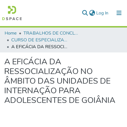
(current)
Log In
Communities & Collections
Home
TRABALHOS DE CONCLUSÃO DE CURSO - CAESP (CURSO DE ESPECIALIZAÇÃO EM ALTOS ESTUDOS EM SEGURANÇA PÚBLICA)
CURSO DE ESPECIALIZAÇÃO EM ALTOS ESTUDOS EM SEGURANÇA PÚBLICA - CAESP - 2017
All of DSpace
A EFICÁCIA DA RESSOCIALIZAÇÃO NO ÂMBITO DAS UNIDADES DE INTERNAÇÃO PARA ADOLESCENTES DE GOIÂNIA
Statistics
A EFICÁCIA DA
RESSOCIALIZAÇÃO NO
ÂMBITO DAS UNIDADES DE
INTERNAÇÃO PARA
ADOLESCENTES DE GOIÂNIA