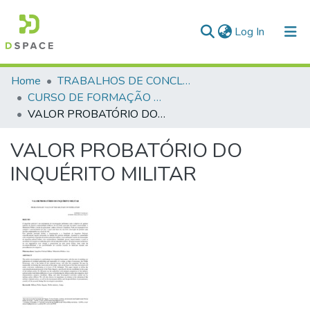
(current)
Log In
Communities & Collections
Home
TRABALHOS DE CONCLUSÃO DE CURSO - CFP (CURSO DE FORMAÇÃO DE PRAÇAS)
CURSO DE FORMAÇÃO DE PRAÇAS - CFP - 2018
All of DSpace
VALOR PROBATÓRIO DO INQUÉRITO MILITAR
Statistics
VALOR PROBATÓRIO DO
INQUÉRITO MILITAR