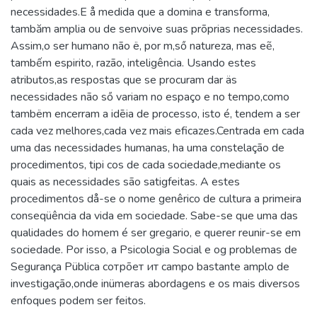
necessidades.E å medida que a domina e transforma,
tambăm amplia ou de senvoive suas prõprias necessidades.
Assim,o ser humano não ë, por m,ső natureza, mas eẽ,
tambếm espirito, razão, inteligência. Usando estes
atributos,as respostas que se procuram dar äs
necessidades não ső variam no espaço e no tempo,como
tambëm encerram a idēia de processo, isto é, tendem a ser
cada vez melhores,cada vez mais eficazes.Centrada em cada
uma das necessidades humanas, ha uma constelação de
procedimentos, tipi cos de cada sociedade,mediante os
quais as necessidades são satigfeitas. A estes
procedimentos då-se o nome genêrico de cultura a primeira
conseqüência da vida em sociedade. Sabe-se que uma das
qualidades do homem é ser gregario, e querer reunir-se em
sociedade. Por isso, a Psicologia Social e og problemas de
Segurança Püblica coтрõет ит campo bastante amplo de
investigação,onde inümeras abordagens e os mais diversos
enfoques podem ser feitos.