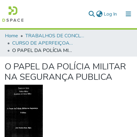
(current)
Log In
Communities & Collections
Home
TRABALHOS DE CONCLUSÃO DE CURSO - CAO (CURSO DE APERFEIÇOAMENTO DE OFICIAIS)
CURSO DE APERFEIÇOAMENTO DE OFICIAIS - CAO - 1993
All of DSpace
O PAPEL DA POLÍCIA MILITAR NA SEGURANÇA PUBLICA
Statistics
O PAPEL DA POLÍCIA MILITAR
NA SEGURANÇA PUBLICA