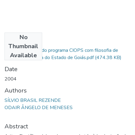
No
Files
Thumbnail
20 - Implantação do programa CIOPS com filosofia de
Available
Polícia Comunitária do Estado de Goiás.pdf
(474.38 KB)
Date
2004
Authors
SÍLVIO BRASIL REZENDE
ODAIR ÂNGELO DE MENESES
Abstract