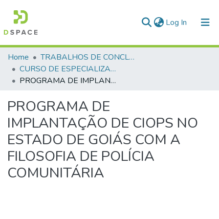
(current)
Log In
Communities & Collections
Home
TRABALHOS DE CONCLUSÃO DE CURSO - CAESP (CURSO DE ESPECIALIZAÇÃO EM ALTOS ESTUDOS EM SEGURANÇA PÚBLICA)
CURSO DE ESPECIALIZAÇÃO EM ALTOS ESTUDOS EM SEGURANÇA PÚBLICA - CAESP - 2004
All of DSpace
PROGRAMA DE IMPLANTAÇÃO DE CIOPS NO ESTADO DE GOIÁS COM A FILOSOFIA DE POLÍCIA COMUNITÁRIA
Statistics
PROGRAMA DE
IMPLANTAÇÃO DE CIOPS NO
ESTADO DE GOIÁS COM A
FILOSOFIA DE POLÍCIA
COMUNITÁRIA