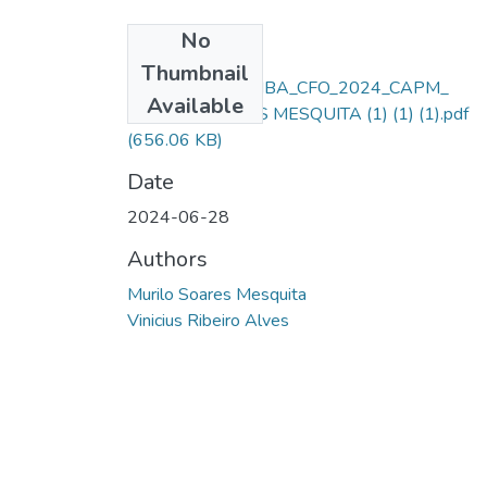
No
Files
Thumbnail
MODELO TCC_ MBA_CFO_2024_CAPM_
Available
MURILO SOARES MESQUITA (1) (1) (1).pdf
(656.06 KB)
Date
2024-06-28
Authors
Murilo Soares Mesquita
Vinicius Ribeiro Alves