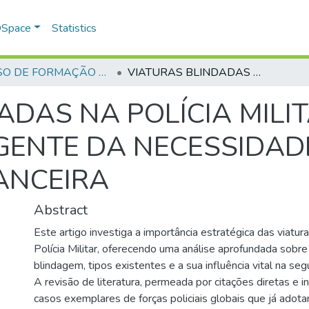
 DSpace
Statistics
CURSO DE FORMAÇÃO DE OFICIAIS - 47ª TURMA CFO – ASPIRANTES - 2025
VIATURAS BLINDADAS NA POLÍCIA MILITAR: UMA ANÁLISE ABRANGENTE DA NECESSIDADE, IMPACTO E VIABILIDADE FINANCEIRA
ADAS NA POLÍCIA MILI
ENTE DA NECESSIDADE
NANCEIRA
Abstract
Este artigo investiga a importância estratégica das viatur
Polícia Militar, oferecendo uma análise aprofundada sobre
blindagem, tipos existentes e a sua influência vital na segu
A revisão de literatura, permeada por citações diretas e i
casos exemplares de forças policiais globais que já adota