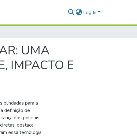
Log In
TAR: UMA
, IMPACTO E
as blindadas para a
 a definição de
rança dos policiais.
ndiretas, destaca
ram essa tecnologia.