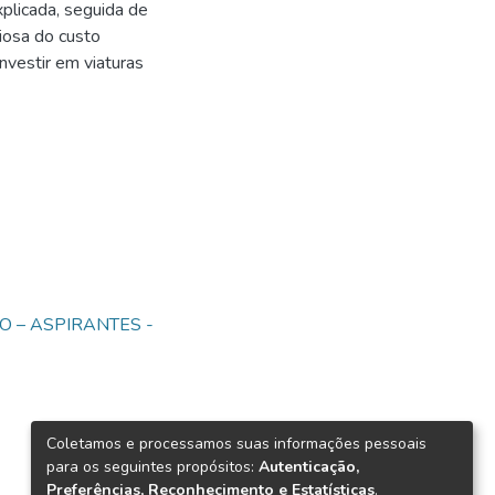
plicada, seguida de
iosa do custo
nvestir em viaturas
O – ASPIRANTES -
Coletamos e processamos suas informações pessoais
para os seguintes propósitos:
Autenticação,
Preferências, Reconhecimento e Estatísticas
.