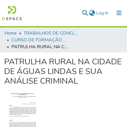
(current)
Log In
Communities & Collections
Home
TRABALHOS DE CONCLUSÃO DE CURSO - CFP (CURSO DE FORMAÇÃO DE PRAÇAS)
CURSO DE FORMAÇÃO DE PRAÇAS - CFP - 2018
All of DSpace
PATRULHA RURAL NA CIDADE DE ÁGUAS LINDAS E SUA ANÁLISE CRIMINAL
Statistics
PATRULHA RURAL NA CIDADE
DE ÁGUAS LINDAS E SUA
ANÁLISE CRIMINAL