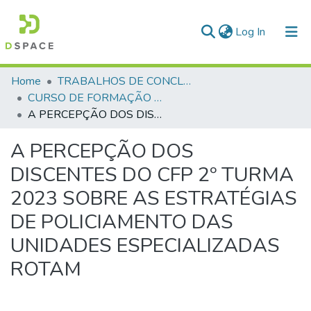
(current)
Log In
Communities & Collections
Home
TRABALHOS DE CONCLUSÃO DE CURSO - CFP (CURSO DE FORMAÇÃO DE PRAÇAS)
CURSO DE FORMAÇÃO DE PRAÇAS - CFP - 2024
All of DSpace
A PERCEPÇÃO DOS DISCENTES DO CFP 2º TURMA 2023 SOBRE AS ESTRATÉGIAS DE POLICIAMENTO DAS UNIDADES ESPECIALIZADAS ROTAM
Statistics
A PERCEPÇÃO DOS
DISCENTES DO CFP 2º TURMA
2023 SOBRE AS ESTRATÉGIAS
DE POLICIAMENTO DAS
UNIDADES ESPECIALIZADAS
ROTAM