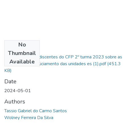
No
Files
Thumbnail
A percepção dos discentes do CFP 2º turma 2023 sobre as
Available
estratégias de policiamento das unidades es (1).pdf
(451.3
KB)
Date
2024-05-01
Authors
Tassio Gabriel do Carmo Santos
Wolney Ferreira Da Silva